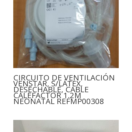
CIRCUITO DE VENTILACIÓN
VENSTAR, S/LÁTEX,
DESECHABLE, CABLE
CALEFACTOR 1.2M
NEONATAL REFMP00308