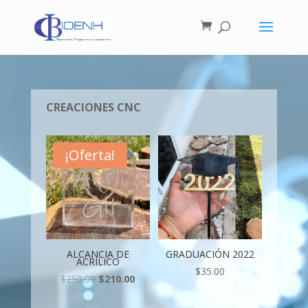
CREACIONES CNC
¡Oferta!
ALCANCIA DE
GRADUACIÓN 2022
ACRILICO
$
35.00
$
250.00
$
210.00