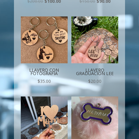
$
200.00
$
100.00
$
150.00
$
90.00
LLAVERO CON
LLAVERO
FOTOGRAFÍA
GRADUACIÓN LEE
$
35.00
$
20.00