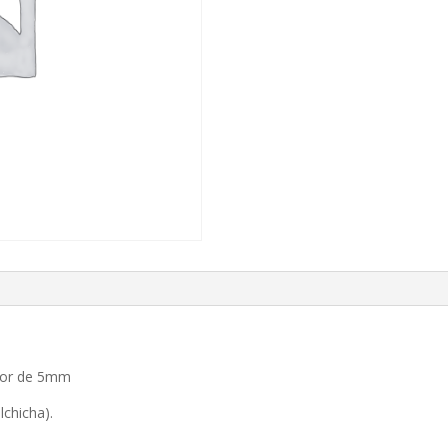
osor de 5mm
lchicha).