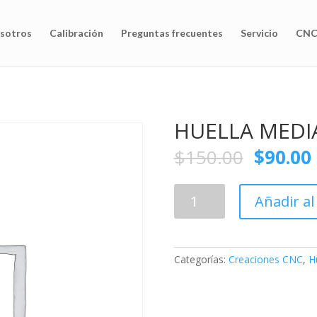
sotros
Calibración
Preguntas frecuentes
Servicio
CNC
HUELLA MEDI
$
150.00
$
90.00
HUELLA
Añadir al
MEDIANA
cantidad
Categorías:
Creaciones CNC
,
H