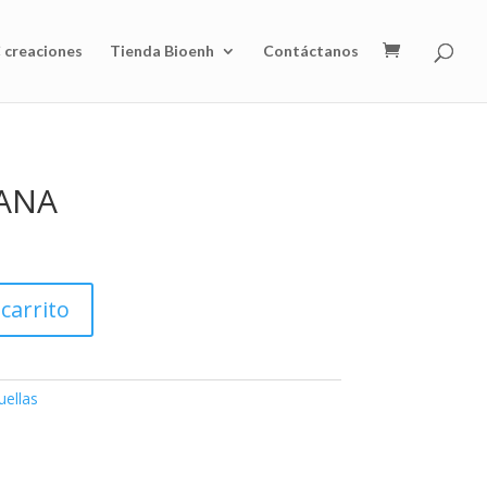
 creaciones
Tienda Bioenh
Contáctanos
ANA
 carrito
uellas