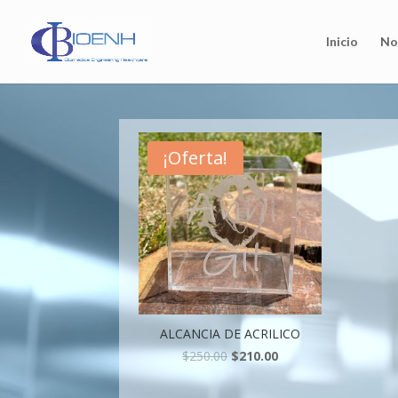
Inicio
No
¡Oferta!
ALCANCIA DE ACRILICO
$
250.00
$
210.00