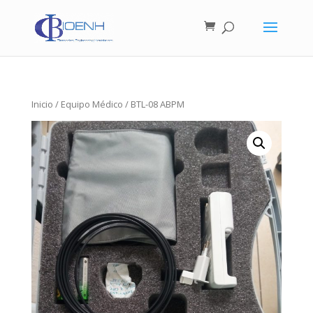
Inicio
/
Equipo Médico
/ BTL-08 ABPM